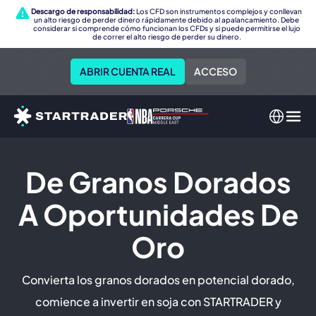
Descargo de responsabilidad:
Los CFD son instrumentos complejos y conllevan
un alto riesgo de perder dinero rápidamente debido al apalancamiento. Debe
considerar si comprende cómo funcionan los CFDs y si puede permitirse el lujo
de correr el alto riesgo de perder su dinero.
ABRIR CUENTA REAL
ACCESO
De Granos Dorados
A Oportunidades De
Oro
Convierta los granos dorados en potencial dorado,
comience a invertir en soja con STARTRADER y