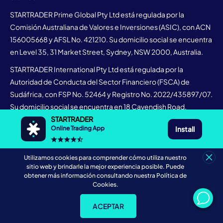
STARTRADER Prime Global Pty Ltd está regulada por la
Comisión Australiana de Valores e Inversiones (ASIC), con ACN
156005668 y AFSL No. 421210. Su domicilio social se encuentra
en Level 35, 31 Market Street, Sydney, NSW 2000, Australia.
STARTRADER International Pty Ltd está regulada por la
Autoridad de Conducta del Sector Financiero (FSCA) de
Sudáfrica, con FSP No. 52464 y Registro No. 2022/435897/07.
Su domicilio social se encuentra en 18 Cavendish Road,
Claremont, Ciudad del Cabo, Cabo Occidental, 7708,
STARTRADER
Install
Online Trading App
Sudáfrica.
STARTRADER Limited está regulada por la Autoridad de
Utilizamos cookies para comprender cómo utiliza nuestro
Servicios Financieros (FSA) de Seychelles, con licencia No.
sitio web y brindarle la mejor experiencia posible. Puede
SD049 y registro No. 8427362-1. Su domicilio social se
obtener más información consultando nuestra Política de
Cookies.
encuentra en Suite 3, Global Village, Jivan's Complex, Mont
Fleuri, Mahe, Seychelles.
ACEPTAR
STARTRADER Financial Markets Limited está regulada por la