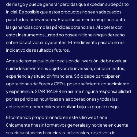
de riesgo y puede generar pérdidas que excedan su depósito
inicial. Es posible que estos productos no sean adecuados
para todos los inversores. El apalancamiento amplifica tanto
las ganancias como las pérdidas potenciales. Al operar con
estos instrumentos, usted no posee ni tiene ningún derecho
sobre los activos subyacentes. El rendimiento pasado no es
indicativo de resultados futuros.
Antes de tomar cualquier decisión de inversión, debe evaluar
cuidadosamente sus objetivos de inversión, conocimientos,
experiencia y situación financiera. Sólo debe participar en
operaciones de Forex y CFD si posee suficiente conocimiento
y experiencia. STARTRADER no asume ninguna responsabilidad
por las pérdidas incurridas en las operaciones y todas las
actividades comerciales se realizan bajo su propio riesgo.
El contenido proporcionado en este sitio web tiene
únicamente fines informativos generales y no tiene en cuenta
sus circunstancias financieras individuales, objetivos de