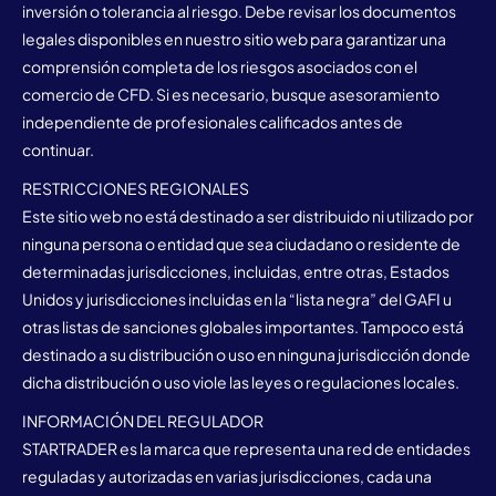
inversión o tolerancia al riesgo. Debe revisar los documentos
legales disponibles en nuestro sitio web para garantizar una
comprensión completa de los riesgos asociados con el
comercio de CFD. Si es necesario, busque asesoramiento
independiente de profesionales calificados antes de
continuar.
RESTRICCIONES REGIONALES
Este sitio web no está destinado a ser distribuido ni utilizado por
ninguna persona o entidad que sea ciudadano o residente de
determinadas jurisdicciones, incluidas, entre otras, Estados
Unidos y jurisdicciones incluidas en la “lista negra” del GAFI u
otras listas de sanciones globales importantes. Tampoco está
destinado a su distribución o uso en ninguna jurisdicción donde
dicha distribución o uso viole las leyes o regulaciones locales.
INFORMACIÓN DEL REGULADOR
STARTRADER es la marca que representa una red de entidades
reguladas y autorizadas en varias jurisdicciones, cada una