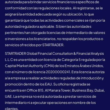
autorizada para brindar servicios financieros específicos de
conformidad con las regulaciones locales. Al registrarse, se le
asignará la entidad adecuada según su ubicación, lo que
garantizará que todas las actividades comerciales se rijan por la
autoridad reguladora aplicable. Si bien las autoridades
pertinentes han otorgado licencias de intermediario de valores
o inversiones a los licenciatarios, no respaldan los productos o
servicios ofrecidos por STARTRADER.
STARTRADER Global Financial Consultation & Financial Analysis
L.L.C es una entidad con licencia de Categoría 5 regulada por la
Capital Market Authority (CMA) de los Emiratos Árabes Unidos,
con el número de licencia 20200000241. Esta licencia autoriza
a la empresa a realizar actividades reguladas de introducción y
promoción dentro de los EAU. Su oficina registrada se
encuentra en Office 815, Al Manara Tower, Business Bay, Dubai,
UAE. La empresa no está autorizada a prestar servicios de
intermediario ni a ejecutar operaciones en nombre de los
clientes.