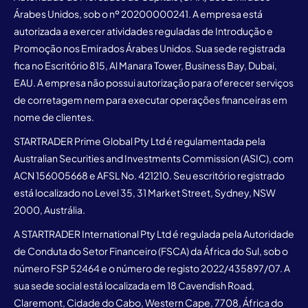
Árabes Unidos, sob o nº 20200000241. A empresa está
autorizada a exercer atividades reguladas de Introdução e
Promoção nos Emirados Árabes Unidos. Sua sede registrada
fica no Escritório 815, Al Manara Tower, Business Bay, Dubai,
EAU. A empresa não possui autorização para oferecer serviços
de corretagem nem para executar operações financeiras em
nome de clientes.
STARTRADER Prime Global Pty Ltd é regulamentada pela
Australian Securities and Investments Commission (ASIC), com
ACN 156005668 e AFSL No. 421210. Seu escritório registrado
está localizado no Level 35, 31 Market Street, Sydney, NSW
2000, Austrália.
A STARTRADER International Pty Ltd é regulada pela Autoridade
de Conduta do Setor Financeiro (FSCA) da África do Sul, sob o
número FSP 52464 e o número de registo 2022/435897/07. A
sua sede social está localizada em 18 Cavendish Road,
Claremont, Cidade do Cabo, Western Cape, 7708, África do