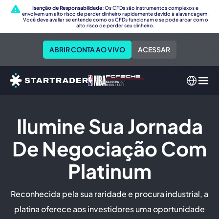
Isenção de Responsabilidade:
Os CFDs são instrumentos complexos e
envolvem um alto risco de perder dinheiro rapidamente devido à alavancagem.
Você deve avaliar se entende como os CFDs funcionam e se pode arcar com o
alto risco de perder seu dinheiro.
ABRIR CONTA AO VIVO
ACESSAR
Ilumine Sua Jornada
De Negociação Com
Platinum
Reconhecida pela sua raridade e procura industrial, a
platina oferece aos investidores uma oportunidade