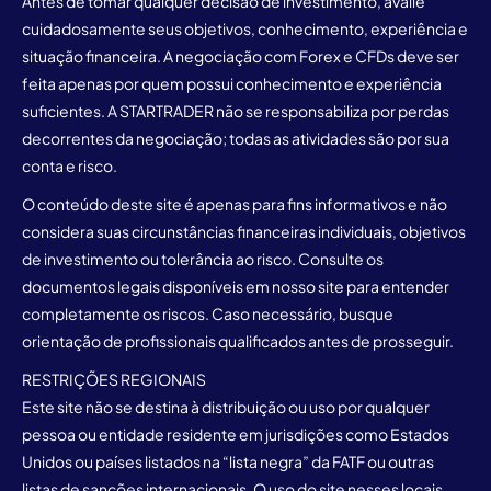
Antes de tomar qualquer decisão de investimento, avalie
cuidadosamente seus objetivos, conhecimento, experiência e
situação financeira. A negociação com Forex e CFDs deve ser
feita apenas por quem possui conhecimento e experiência
suficientes. A STARTRADER não se responsabiliza por perdas
decorrentes da negociação; todas as atividades são por sua
conta e risco.
O conteúdo deste site é apenas para fins informativos e não
considera suas circunstâncias financeiras individuais, objetivos
de investimento ou tolerância ao risco. Consulte os
documentos legais disponíveis em nosso site para entender
completamente os riscos. Caso necessário, busque
orientação de profissionais qualificados antes de prosseguir.
RESTRIÇÕES REGIONAIS
Este site não se destina à distribuição ou uso por qualquer
pessoa ou entidade residente em jurisdições como Estados
Unidos ou países listados na “lista negra” da FATF ou outras
listas de sanções internacionais. O uso do site nesses locais