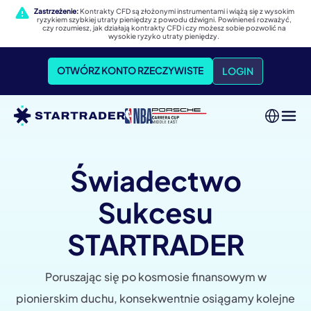
Zastrzeżenie:
Kontrakty CFD są złożonymi instrumentami i wiążą się z wysokim
ryzykiem szybkiej utraty pieniędzy z powodu dźwigni. Powinieneś rozważyć,
czy rozumiesz, jak działają kontrakty CFD i czy możesz sobie pozwolić na
wysokie ryzyko utraty pieniędzy.
OTWÓRZ KONTO RZECZYWISTE
LOGIN
Świadectwo
Sukcesu
STARTRADER
Poruszając się po kosmosie finansowym w
pionierskim duchu, konsekwentnie osiągamy kolejne