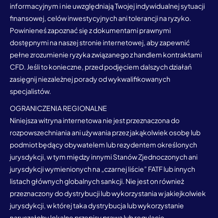
informacyjnym i nie uwzględniają Twojej indywidualnej sytuacji
finansowej, celów inwestycyjnych ani tolerancji na ryzyko.
Powinieneś zapoznać się z dokumentami prawnymi
dostępnymi na naszej stronie internetowej, aby zapewnić
pełne zrozumienie ryzyka związanego z handlem kontraktami
CFD. Jeśli to konieczne, przed podjęciem dalszych działań
zasięgnij niezależnej porady od wykwalifikowanych
specjalistów.
OGRANICZENIA REGIONALNE
Niniejsza witryna internetowa nie jest przeznaczona do
rozpowszechniania ani używania przez jakąkolwiek osobę lub
podmiot będący obywatelem lub rezydentem określonych
jurysdykcji, w tym między innymi Stanów Zjednoczonych ani
jurysdykcji wymienionych na „czarnej liście” FATF lub innych
listach głównych globalnych sankcji. Nie jest on również
przeznaczony do dystrybucji lub wykorzystania w jakiejkolwiek
jurysdykcji, w której taka dystrybucja lub wykorzystanie
naruszałoby lokalne przepisy prawa lub regulacje.