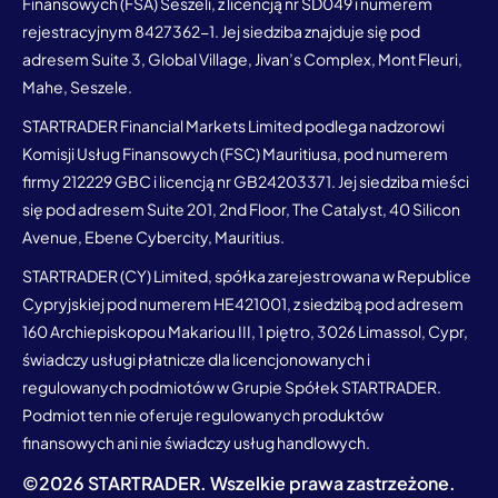
Finansowych (FSA) Seszeli, z licencją nr SD049 i numerem
rejestracyjnym 8427362-1. Jej siedziba znajduje się pod
adresem Suite 3, Global Village, Jivan’s Complex, Mont Fleuri,
Mahe, Seszele.
STARTRADER Financial Markets Limited podlega nadzorowi
Komisji Usług Finansowych (FSC) Mauritiusa, pod numerem
firmy 212229 GBC i licencją nr GB24203371. Jej siedziba mieści
się pod adresem Suite 201, 2nd Floor, The Catalyst, 40 Silicon
Avenue, Ebene Cybercity, Mauritius.
STARTRADER (CY) Limited, spółka zarejestrowana w Republice
Cypryjskiej pod numerem HE421001, z siedzibą pod adresem
160 Archiepiskopou Makariou III, 1 piętro, 3026 Limassol, Cypr,
świadczy usługi płatnicze dla licencjonowanych i
regulowanych podmiotów w Grupie Spółek STARTRADER.
Podmiot ten nie oferuje regulowanych produktów
finansowych ani nie świadczy usług handlowych.
©
2026
STARTRADER. Wszelkie prawa zastrzeżone.