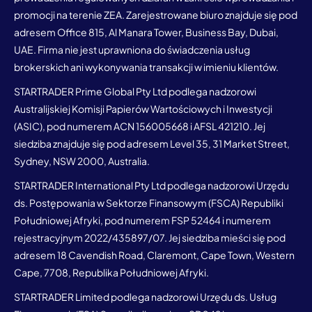
promocji na terenie ZEA. Zarejestrowane biuro znajduje się pod
adresem Office 815, Al Manara Tower, Business Bay, Dubai,
UAE. Firma nie jest uprawniona do świadczenia usług
brokerskich ani wykonywania transakcji w imieniu klientów.
STARTRADER Prime Global Pty Ltd podlega nadzorowi
Australijskiej Komisji Papierów Wartościowych i Inwestycji
(ASIC), pod numerem ACN 156005668 i AFSL 421210. Jej
siedziba znajduje się pod adresem Level 35, 31 Market Street,
Sydney, NSW 2000, Australia.
STARTRADER International Pty Ltd podlega nadzorowi Urzędu
ds. Postępowania w Sektorze Finansowym (FSCA) Republiki
Południowej Afryki, pod numerem FSP 52464 i numerem
rejestracyjnym 2022/435897/07. Jej siedziba mieści się pod
adresem 18 Cavendish Road, Claremont, Cape Town, Western
Cape, 7708, Republika Południowej Afryki.
STARTRADER Limited podlega nadzorowi Urzędu ds. Usług