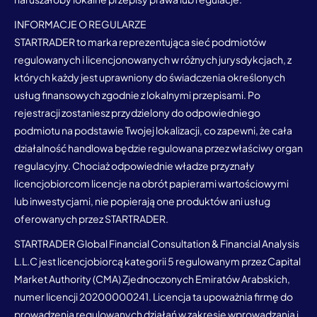
INFORMACJE O REGULARZE
STARTRADER to marka reprezentująca sieć podmiotów
regulowanych i licencjonowanych w różnych jurysdykcjach, z
których każdy jest uprawniony do świadczenia określonych
usług finansowych zgodnie z lokalnymi przepisami. Po
rejestracji zostaniesz przydzielony do odpowiedniego
podmiotu na podstawie Twojej lokalizacji, co zapewni, że cała
działalność handlowa będzie regulowana przez właściwy organ
regulacyjny. Chociaż odpowiednie władze przyznały
licencjobiorcom licencje na obrót papierami wartościowymi
lub inwestycjami, nie popierają one produktów ani usług
oferowanych przez STARTRADER.
STARTRADER Global Financial Consultation & Financial Analysis
L.L.C jest licencjobiorcą kategorii 5 regulowanym przez Capital
Market Authority (CMA) Zjednoczonych Emiratów Arabskich,
numer licencji 20200000241. Licencja ta upoważnia firmę do
prowadzenia regulowanych działań w zakresie wprowadzania i