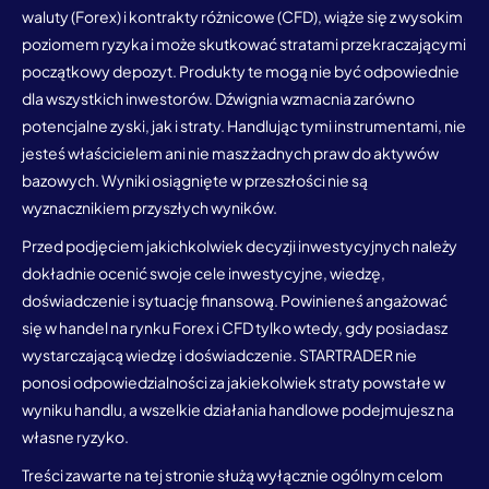
waluty (Forex) i kontrakty różnicowe (CFD), wiąże się z wysokim
poziomem ryzyka i może skutkować stratami przekraczającymi
początkowy depozyt. Produkty te mogą nie być odpowiednie
dla wszystkich inwestorów. Dźwignia wzmacnia zarówno
potencjalne zyski, jak i straty. Handlując tymi instrumentami, nie
jesteś właścicielem ani nie masz żadnych praw do aktywów
bazowych. Wyniki osiągnięte w przeszłości nie są
wyznacznikiem przyszłych wyników.
Przed podjęciem jakichkolwiek decyzji inwestycyjnych należy
dokładnie ocenić swoje cele inwestycyjne, wiedzę,
doświadczenie i sytuację finansową. Powinieneś angażować
się w handel na rynku Forex i CFD tylko wtedy, gdy posiadasz
wystarczającą wiedzę i doświadczenie. STARTRADER nie
ponosi odpowiedzialności za jakiekolwiek straty powstałe w
wyniku handlu, a wszelkie działania handlowe podejmujesz na
własne ryzyko.
Treści zawarte na tej stronie służą wyłącznie ogólnym celom