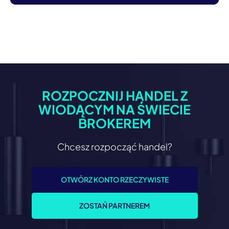
ROZPOCZNIJ HANDEL Z
WIODĄCYM NA ŚWIECIE
BROKEREM
Chcesz rozpocząć handel?
OTWÓRZ KONTO RZECZYWISTE
ZOSTAŃ PARTNEREM