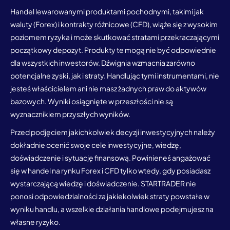
Handel lewarowanymi produktami pochodnymi, takimi jak
waluty (Forex) i kontrakty różnicowe (CFD), wiąże się z wysokim
poziomem ryzyka i może skutkować stratami przekraczającymi
początkowy depozyt. Produkty te mogą nie być odpowiednie
dla wszystkich inwestorów. Dźwignia wzmacnia zarówno
potencjalne zyski, jak i straty. Handlując tymi instrumentami, nie
jesteś właścicielem ani nie masz żadnych praw do aktywów
bazowych. Wyniki osiągnięte w przeszłości nie są
wyznacznikiem przyszłych wyników.
Przed podjęciem jakichkolwiek decyzji inwestycyjnych należy
dokładnie ocenić swoje cele inwestycyjne, wiedzę,
doświadczenie i sytuację finansową. Powinieneś angażować
się w handel na rynku Forex i CFD tylko wtedy, gdy posiadasz
wystarczającą wiedzę i doświadczenie. STARTRADER nie
ponosi odpowiedzialności za jakiekolwiek straty powstałe w
wyniku handlu, a wszelkie działania handlowe podejmujesz na
własne ryzyko.