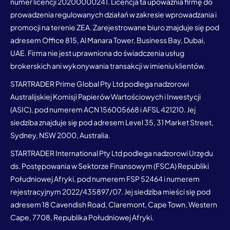
numer licencji 20200000241. Licencja ta upoważnia firmę do
prowadzenia regulowanych działań w zakresie wprowadzania i
promocji na terenie ZEA. Zarejestrowane biuro znajduje się pod
adresem Office 815, Al Manara Tower, Business Bay, Dubai,
UAE. Firma nie jest uprawniona do świadczenia usług
brokerskich ani wykonywania transakcji w imieniu klientów.
STARTRADER Prime Global Pty Ltd podlega nadzorowi
Australijskiej Komisji Papierów Wartościowych i Inwestycji
(ASIC), pod numerem ACN 156005668 i AFSL 421210. Jej
siedziba znajduje się pod adresem Level 35, 31 Market Street,
Sydney, NSW 2000, Australia.
STARTRADER International Pty Ltd podlega nadzorowi Urzędu
ds. Postępowania w Sektorze Finansowym (FSCA) Republiki
Południowej Afryki, pod numerem FSP 52464 i numerem
rejestracyjnym 2022/435897/07. Jej siedziba mieści się pod
adresem 18 Cavendish Road, Claremont, Cape Town, Western
Cape, 7708, Republika Południowej Afryki.