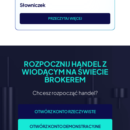
Słowniczek
PRZECZYTAJ WIĘCEJ
ROZPOCZNIJ HANDEL Z
WIODĄCYM NA ŚWIECIE
BROKEREM
Chcesz rozpocząć handel?
OTWÓRZ KONTO RZECZYWISTE
OTWÓRZ KONTO DEMONSTRACYJNE