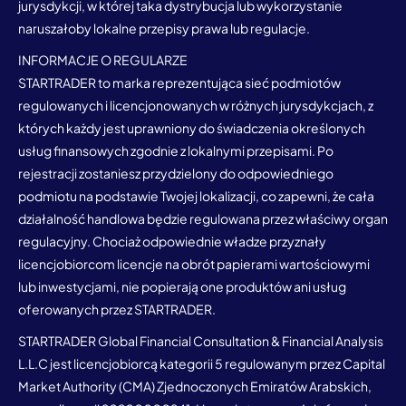
jurysdykcji, w której taka dystrybucja lub wykorzystanie
naruszałoby lokalne przepisy prawa lub regulacje.
INFORMACJE O REGULARZE
STARTRADER to marka reprezentująca sieć podmiotów
regulowanych i licencjonowanych w różnych jurysdykcjach, z
których każdy jest uprawniony do świadczenia określonych
usług finansowych zgodnie z lokalnymi przepisami. Po
rejestracji zostaniesz przydzielony do odpowiedniego
podmiotu na podstawie Twojej lokalizacji, co zapewni, że cała
działalność handlowa będzie regulowana przez właściwy organ
regulacyjny. Chociaż odpowiednie władze przyznały
licencjobiorcom licencje na obrót papierami wartościowymi
lub inwestycjami, nie popierają one produktów ani usług
oferowanych przez STARTRADER.
STARTRADER Global Financial Consultation & Financial Analysis
L.L.C jest licencjobiorcą kategorii 5 regulowanym przez Capital
Market Authority (CMA) Zjednoczonych Emiratów Arabskich,