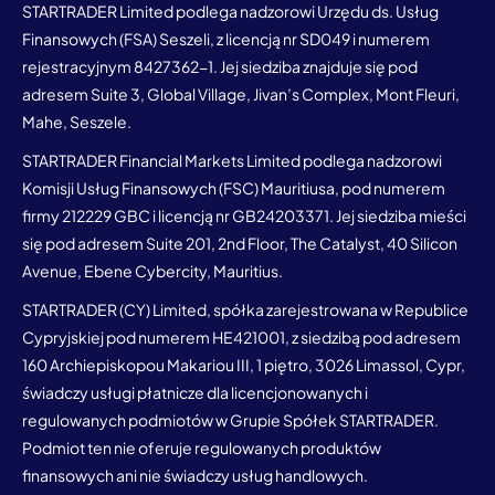
STARTRADER Limited podlega nadzorowi Urzędu ds. Usług
Finansowych (FSA) Seszeli, z licencją nr SD049 i numerem
rejestracyjnym 8427362-1. Jej siedziba znajduje się pod
adresem Suite 3, Global Village, Jivan’s Complex, Mont Fleuri,
Mahe, Seszele.
STARTRADER Financial Markets Limited podlega nadzorowi
Komisji Usług Finansowych (FSC) Mauritiusa, pod numerem
firmy 212229 GBC i licencją nr GB24203371. Jej siedziba mieści
się pod adresem Suite 201, 2nd Floor, The Catalyst, 40 Silicon
Avenue, Ebene Cybercity, Mauritius.
STARTRADER (CY) Limited, spółka zarejestrowana w Republice
Cypryjskiej pod numerem HE421001, z siedzibą pod adresem
160 Archiepiskopou Makariou III, 1 piętro, 3026 Limassol, Cypr,
świadczy usługi płatnicze dla licencjonowanych i
regulowanych podmiotów w Grupie Spółek STARTRADER.
Podmiot ten nie oferuje regulowanych produktów
finansowych ani nie świadczy usług handlowych.