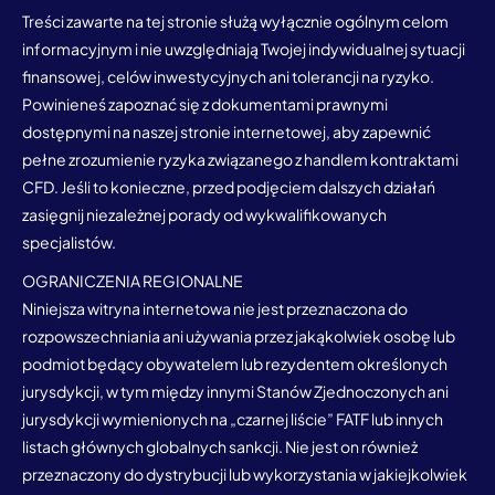
Treści zawarte na tej stronie służą wyłącznie ogólnym celom
informacyjnym i nie uwzględniają Twojej indywidualnej sytuacji
finansowej, celów inwestycyjnych ani tolerancji na ryzyko.
Powinieneś zapoznać się z dokumentami prawnymi
dostępnymi na naszej stronie internetowej, aby zapewnić
pełne zrozumienie ryzyka związanego z handlem kontraktami
CFD. Jeśli to konieczne, przed podjęciem dalszych działań
zasięgnij niezależnej porady od wykwalifikowanych
specjalistów.
OGRANICZENIA REGIONALNE
Niniejsza witryna internetowa nie jest przeznaczona do
rozpowszechniania ani używania przez jakąkolwiek osobę lub
podmiot będący obywatelem lub rezydentem określonych
jurysdykcji, w tym między innymi Stanów Zjednoczonych ani
jurysdykcji wymienionych na „czarnej liście” FATF lub innych
listach głównych globalnych sankcji. Nie jest on również
przeznaczony do dystrybucji lub wykorzystania w jakiejkolwiek