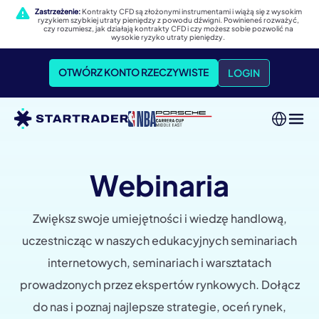
Zastrzeżenie:
Kontrakty CFD są złożonymi instrumentami i wiążą się z wysokim
ryzykiem szybkiej utraty pieniędzy z powodu dźwigni. Powinieneś rozważyć,
czy rozumiesz, jak działają kontrakty CFD i czy możesz sobie pozwolić na
wysokie ryzyko utraty pieniędzy.
OTWÓRZ KONTO RZECZYWISTE
LOGIN
Webinaria
Zwiększ swoje umiejętności i wiedzę handlową,
uczestnicząc w naszych edukacyjnych seminariach
internetowych, seminariach i warsztatach
prowadzonych przez ekspertów rynkowych. Dołącz
do nas i poznaj najlepsze strategie, oceń rynek,