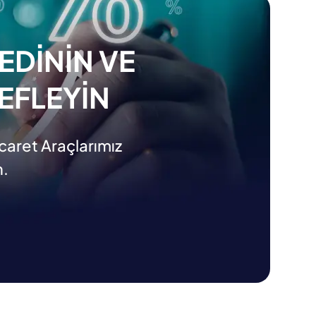
EDININ VE
EFLEYIN
icaret Araçlarımız
n.