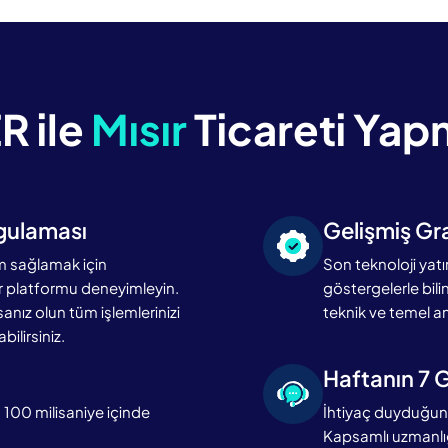
 ile
Mısır
Ticareti Yap
ygulaması
Gelişmiş Gra
m sağlamak için
Son teknoloji yatı
bir platformu deneyimleyin.
göstergelerle bilinç
rsanız olun tüm işlemlerinizi
teknik ve temel ana
ilirsiniz.
Haftanın 7 G
 100 milisaniye içinde
İhtiyaç duyduğunuz
Kapsamlı uzmanlığ