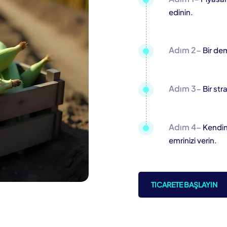
edinin.
Adım 2-
Bir de
Adım 3-
Bir str
Adım 4-
Kendin
emrinizi verin.
TICARETE BAŞLAYIN