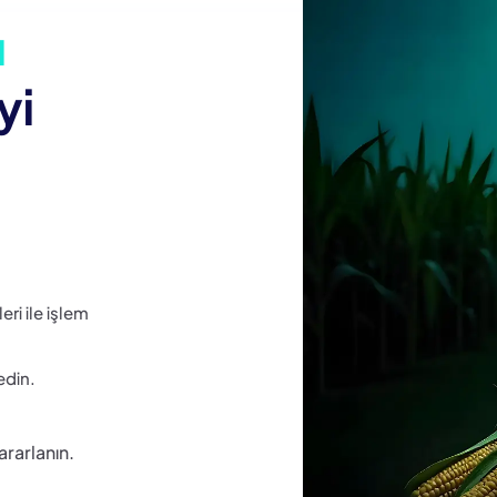
ı
yi
eri ile işlem
edin.
ararlanın.