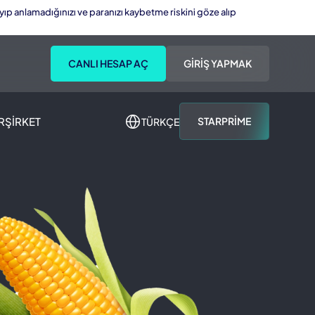
ayıp anlamadığınızı ve paranızı kaybetme riskini göze alıp
CANLI HESAP AÇ
GIRIŞ YAPMAK
R
ŞIRKET
STARPRIME
TÜRKÇE