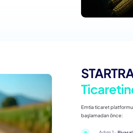
STARTRA
Ticaretin
Emtia ticaret platform
başlamadan önce:
Adım 1-
Piyasal