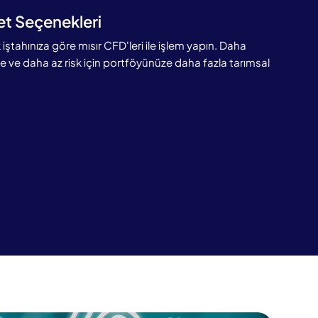
ret Seçenekleri
k iştahınıza göre mısır CFD'leri ile işlem yapın. Daha
e ve daha az risk için portföyünüze daha fazla tarımsal