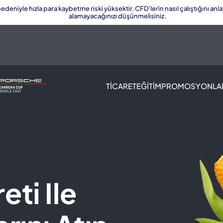
edeniyle hızla para kaybetme riski yüksektir. CFD'lerin nasıl çalıştığını anl
alamayacağınızı düşünmelisiniz.
TICARET
EĞITIM
PROMOSYONLA
eti Ile