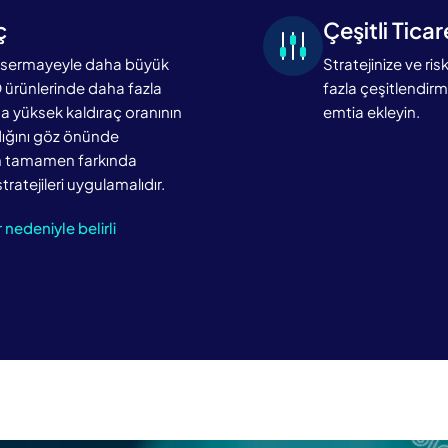
ç
Çeşitli Tica
k sermayeyle daha büyük
Stratejinize ve ris
D ürünlerinde daha fazla
fazla çeşitlendirm
ha yüksek kaldıraç oranının
emtia ekleyin.
rdığını göz önünde
rin tamamen farkında
stratejileri uygulamalıdır.
 nedeniyle belirli