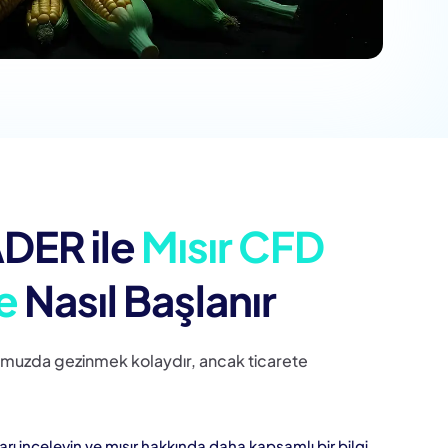
DER ile
Mısır CFD
e
Nasıl Başlanır
umuzda gezinmek kolaydır, ancak ticarete
arı inceleyin ve mısır hakkında daha kapsamlı bir bilgi