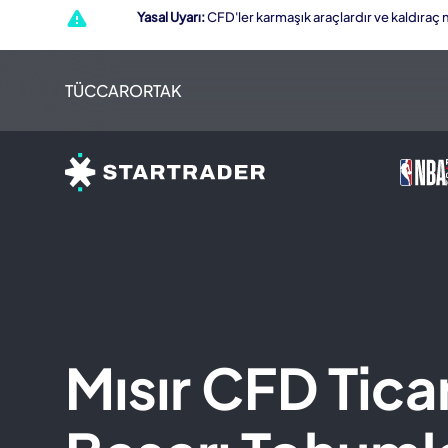
Yasal Uyarı:
CFD'ler karmaşık araçlardır ve kaldıraç n
TÜCCAR
ORTAK
Mısır CFD Ticar