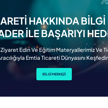
CARETI HAKKINDA BILGI 
ADER ILE BAŞARIYI HED
 Ziyaret Edin Ve Eğitim Materyallerimiz Ve T
racılığıyla Emtia Ticareti Dünyasını Keşfedi
BILGI MERKEZI