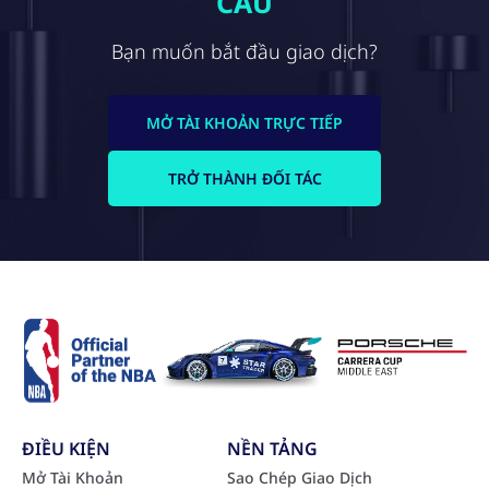
CẦU
Bạn muốn bắt đầu giao dịch?
MỞ TÀI KHOẢN TRỰC TIẾP
TRỞ THÀNH ĐỐI TÁC
ĐIỀU KIỆN
NỀN TẢNG
Mở Tài Khoản
Sao Chép Giao Dịch