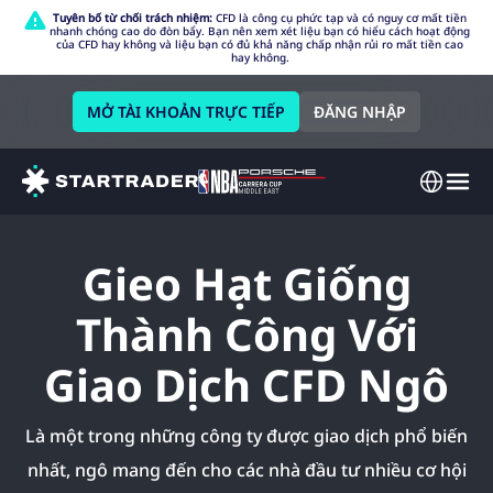
Tuyên bố từ chối trách nhiệm:
CFD là công cụ phức tạp và có nguy cơ mất tiền
nhanh chóng cao do đòn bẩy. Bạn nên xem xét liệu bạn có hiểu cách hoạt động
của CFD hay không và liệu bạn có đủ khả năng chấp nhận rủi ro mất tiền cao
hay không.
MỞ TÀI KHOẢN TRỰC TIẾP
ĐĂNG NHẬP
Gieo Hạt Giống
Thành Công Với
Giao Dịch CFD Ngô
Là một trong những công ty được giao dịch phổ biến
nhất, ngô mang đến cho các nhà đầu tư nhiều cơ hội