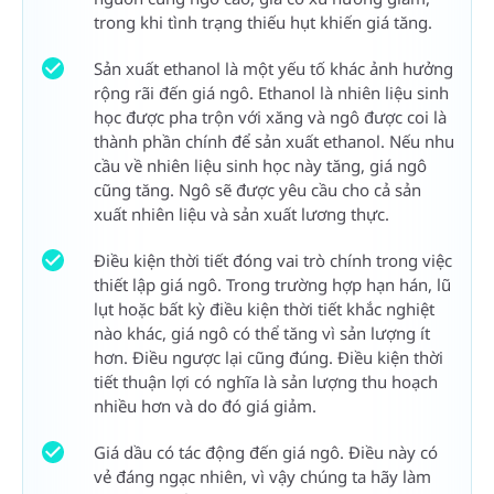
trong khi tình trạng thiếu hụt khiến giá tăng.
Sản xuất ethanol là một yếu tố khác ảnh hưởng
rộng rãi đến giá ngô. Ethanol là nhiên liệu sinh
học được pha trộn với xăng và ngô được coi là
thành phần chính để sản xuất ethanol. Nếu nhu
cầu về nhiên liệu sinh học này tăng, giá ngô
cũng tăng. Ngô sẽ được yêu cầu cho cả sản
xuất nhiên liệu và sản xuất lương thực.
Điều kiện thời tiết đóng vai trò chính trong việc
thiết lập giá ngô. Trong trường hợp hạn hán, lũ
lụt hoặc bất kỳ điều kiện thời tiết khắc nghiệt
nào khác, giá ngô có thể tăng vì sản lượng ít
hơn. Điều ngược lại cũng đúng. Điều kiện thời
tiết thuận lợi có nghĩa là sản lượng thu hoạch
nhiều hơn và do đó giá giảm.
Giá dầu có tác động đến giá ngô. Điều này có
vẻ đáng ngạc nhiên, vì vậy chúng ta hãy làm