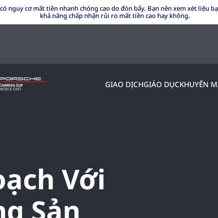
 có nguy cơ mất tiền nhanh chóng cao do đòn bẩy. Bạn nên xem xét liệu bạ
khả năng chấp nhận rủi ro mất tiền cao hay không.
GIAO DỊCH
GIÁO DỤC
KHUYẾN M
oạch Với
ng Sản