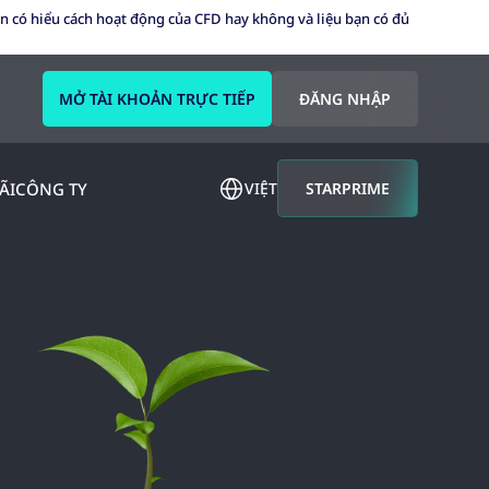
n có hiểu cách hoạt động của CFD hay không và liệu bạn có đủ
MỞ TÀI KHOẢN TRỰC TIẾP
ĐĂNG NHẬP
ÃI
CÔNG TY
VIỆT
STARPRIME