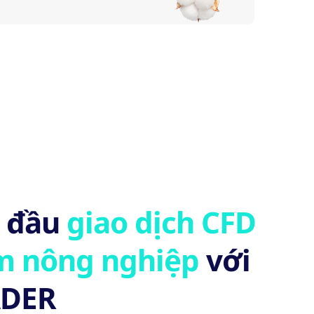
t đầu
giao dịch CFD
m nông nghiệp
với
ADER