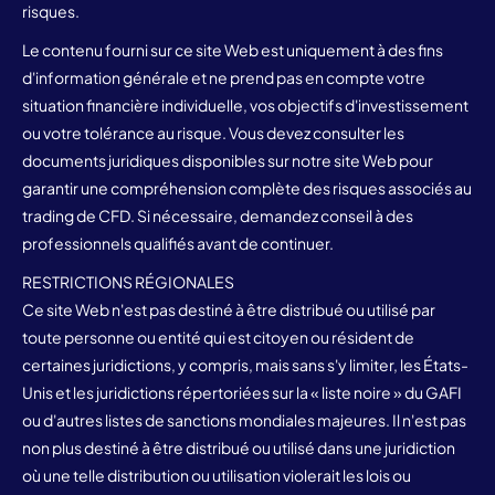
risques.
Le contenu fourni sur ce site Web est uniquement à des fins
d'information générale et ne prend pas en compte votre
situation financière individuelle, vos objectifs d'investissement
ou votre tolérance au risque. Vous devez consulter les
documents juridiques disponibles sur notre site Web pour
garantir une compréhension complète des risques associés au
trading de CFD. Si nécessaire, demandez conseil à des
professionnels qualifiés avant de continuer.
RESTRICTIONS RÉGIONALES
Ce site Web n'est pas destiné à être distribué ou utilisé par
toute personne ou entité qui est citoyen ou résident de
certaines juridictions, y compris, mais sans s'y limiter, les États-
Unis et les juridictions répertoriées sur la « liste noire » du GAFI
ou d'autres listes de sanctions mondiales majeures. Il n'est pas
non plus destiné à être distribué ou utilisé dans une juridiction
où une telle distribution ou utilisation violerait les lois ou