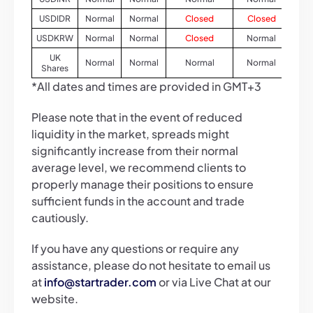
USDIDR
Normal
Normal
Closed
Closed
No
USDKRW
Normal
Normal
Closed
Normal
No
UK
Normal
Normal
Normal
Normal
No
Shares
*All dates and times are provided in GMT+3
Please note that in the event of reduced
liquidity in the market, spreads might
significantly increase from their normal
average level, we recommend clients to
properly manage their positions to ensure
sufficient funds in the account and trade
cautiously.
If you have any questions or require any
assistance, please do not hesitate to email us
at
info@startrader.com
or via Live Chat at our
website.