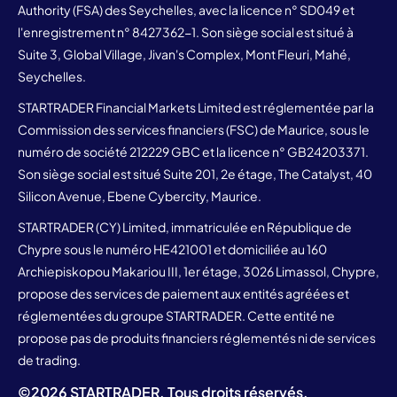
Authority (FSA) des Seychelles, avec la licence n° SD049 et
l'enregistrement n° 8427362-1. Son siège social est situé à
Suite 3, Global Village, Jivan's Complex, Mont Fleuri, Mahé,
Seychelles.
STARTRADER Financial Markets Limited est réglementée par la
Commission des services financiers (FSC) de Maurice, sous le
numéro de société 212229 GBC et la licence n° GB24203371.
Son siège social est situé Suite 201, 2e étage, The Catalyst, 40
Silicon Avenue, Ebene Cybercity, Maurice.
STARTRADER (CY) Limited, immatriculée en République de
Chypre sous le numéro HE421001 et domiciliée au 160
Archiepiskopou Makariou III, 1er étage, 3026 Limassol, Chypre,
propose des services de paiement aux entités agréées et
réglementées du groupe STARTRADER. Cette entité ne
propose pas de produits financiers réglementés ni de services
de trading.
©
2026
STARTRADER. Tous droits réservés.