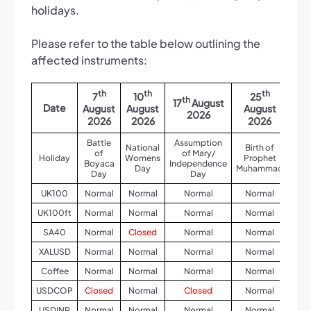
holidays.
Please refer to the table below outlining the
affected instruments:
th
th
th
7
10
25
th
17
August
Date
August
August
August
Au
2026
2026
2026
2026
2
Battle
Assumption
National
Birth of
Bi
of
of Mary/
Holiday
Womens
Prophet
Pr
Boyaca
Independence
Day
Muhammad
Muh
Day
Day
UK100
Normal
Normal
Normal
Normal
No
UK100ft
Normal
Normal
Normal
Normal
No
SA40
Normal
Closed
Normal
Normal
No
XALUSD
Normal
Normal
Normal
Normal
No
Coffee
Normal
Normal
Normal
Normal
No
USDCOP
Closed
Normal
Closed
Normal
No
USDINR
Normal
Normal
Normal
Normal
C