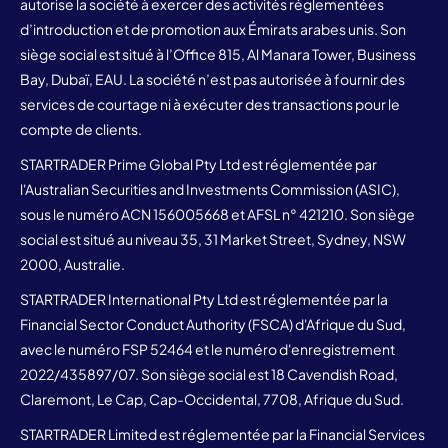
autorise la société à exercer des activités réglementées
d’introduction et de promotion aux Émirats arabes unis. Son
siège social est situé à l’Office 815, Al Manara Tower, Business
Bay, Dubaï, EAU. La société n’est pas autorisée à fournir des
services de courtage ni à exécuter des transactions pour le
compte de clients.
STARTRADER Prime Global Pty Ltd est réglementée par
l'Australian Securities and Investments Commission (ASIC),
sous le numéro ACN 156005668 et AFSL n° 421210. Son siège
social est situé au niveau 35, 31 Market Street, Sydney, NSW
2000, Australie.
STARTRADER International Pty Ltd est réglementée par la
Financial Sector Conduct Authority (FSCA) d'Afrique du Sud,
avec le numéro FSP 52464 et le numéro d'enregistrement
2022/435897/07. Son siège social est 18 Cavendish Road,
Claremont, Le Cap, Cap-Occidental, 7708, Afrique du Sud.
STARTRADER Limited est réglementée par la Financial Services