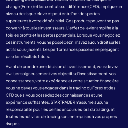
change (Forex) et les contrats sur différence (CFD), implique un
niveau de risque élevé et peut entraîner des pertes
supérieures à votre dépôt initial. Ces produits peuvent ne pas
convenir à tous les investisseurs. L’effet de levier amplifie à la
fois les profits et les pertes potentiels. Lorsque vous négociez
ces instruments, vous ne possédez ni n’avez aucun droit sur les
actifs sous-jacents. Les performances passées ne préjugent
pas des résultats futurs.
Avant de prendre une décision d’investissement, vous devez
évaluer soigneusement vos objectifs d’investissement, vos
connaissances, votre expérience et votre situation financière.
Vous ne devez vous engager dans le trading du Forex et des
CFD que si vous possédez des connaissances et une
expérience suffisantes. STARTRADER n'assume aucune
responsabilité pour les pertes encourues lors du trading, et
toutes les activités de trading sont entreprises à vos propres
risques.