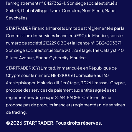
l'enregistrement n° 8427362-1. Son siège social est situé à
Suite 3, Global Village, Jivan's Complex, Mont Fleuri, Mahé,
Seychelles.
STARTRADER Financial Markets Limited est réglementée par la
Commission des services financiers (FSC) de Maurice, sous le
numéro de société 212229 GBC et la licence n° GB24203371.
Son siège social est situé Suite 201, 2e étage, The Catalyst, 40
Silicon Avenue, Ebene Cybercity, Maurice.
STARTRADER (CY) Limited, immatriculée en République de
Chypre sous le numéro HE421001 et domiciliée au 160
Archiepiskopou Makariou III, 1er étage, 3026 Limassol, Chypre,
propose des services de paiement aux entités agréées et
réglementées du groupe STARTRADER. Cette entité ne
propose pas de produits financiers réglementés ni de services
de trading.
©
2026
STARTRADER. Tous droits réservés.