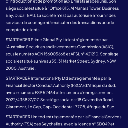
d’introduction et de promotion aux Émirats arabes unis. Son
siège social est situé à l’Office 815, Al Manara Tower, Business
Bay, Dubaï, EAU. La société n’est pas autorisée à fournir des
services de courtage ni à exécuter des transactions pour le
compte de clients.
STARTRADER Prime Global Pty Ltd est réglementée par
l'Australian Securities and Investments Commission (ASIC),
sous le numéro ACN 156005668 et AFSL n° 421210. Son siège
social est situé au niveau 35, 31 Market Street, Sydney, NSW
2000, Australie.
STARTRADER International Pty Ltd est réglementée par la
Financial Sector Conduct Authority (FSCA) d'Afrique du Sud,
avec le numéro FSP 52464 et le numéro d'enregistrement
2022/435897/07. Son siège social est 18 Cavendish Road,
Claremont, Le Cap, Cap-Occidental, 7708, Afrique du Sud.
STARTRADER Limited est réglementée par la Financial Services
Authority (FSA) des Seychelles, avec la licence n° SD049 et