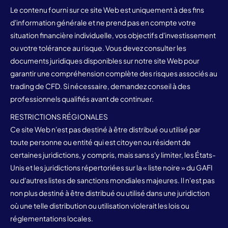
Le contenu fourni sur ce site Web est uniquement à des fins
d'information générale et ne prend pas en compte votre
situation financière individuelle, vos objectifs d'investissement
ou votre tolérance au risque. Vous devez consulter les
documents juridiques disponibles sur notre site Web pour
garantir une compréhension complète des risques associés au
trading de CFD. Si nécessaire, demandez conseil à des
professionnels qualifiés avant de continuer.
RESTRICTIONS RÉGIONALES
Ce site Web n'est pas destiné à être distribué ou utilisé par
toute personne ou entité qui est citoyen ou résident de
certaines juridictions, y compris, mais sans s'y limiter, les États-
Unis et les juridictions répertoriées sur la « liste noire » du GAFI
ou d'autres listes de sanctions mondiales majeures. Il n'est pas
non plus destiné à être distribué ou utilisé dans une juridiction
où une telle distribution ou utilisation violerait les lois ou
réglementations locales.