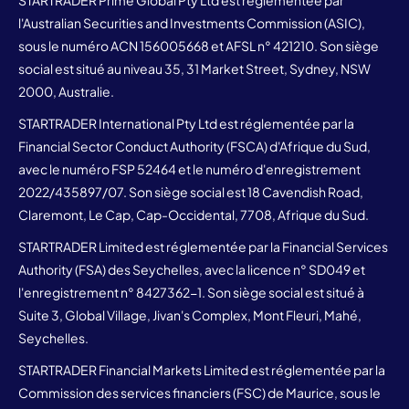
l'Australian Securities and Investments Commission (ASIC),
sous le numéro ACN 156005668 et AFSL n° 421210. Son siège
social est situé au niveau 35, 31 Market Street, Sydney, NSW
2000, Australie.
STARTRADER International Pty Ltd est réglementée par la
Financial Sector Conduct Authority (FSCA) d'Afrique du Sud,
avec le numéro FSP 52464 et le numéro d'enregistrement
2022/435897/07. Son siège social est 18 Cavendish Road,
Claremont, Le Cap, Cap-Occidental, 7708, Afrique du Sud.
STARTRADER Limited est réglementée par la Financial Services
Authority (FSA) des Seychelles, avec la licence n° SD049 et
l'enregistrement n° 8427362-1. Son siège social est situé à
Suite 3, Global Village, Jivan's Complex, Mont Fleuri, Mahé,
Seychelles.
STARTRADER Financial Markets Limited est réglementée par la
Commission des services financiers (FSC) de Maurice, sous le