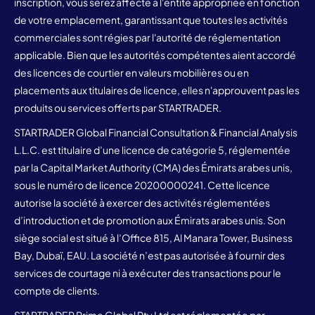
inscription, vous serez affecté à l'entité appropriée en fonction
de votre emplacement, garantissant que toutes les activités
commerciales sont régies par l'autorité de réglementation
applicable. Bien que les autorités compétentes aient accordé
des licences de courtier en valeurs mobilières ou en
placements aux titulaires de licence, elles n'approuvent pas les
produits ou services offerts par STARTRADER.
STARTRADER Global Financial Consultation & Financial Analysis
L.L.C. est titulaire d’une licence de catégorie 5, réglementée
par la Capital Market Authority (CMA) des Émirats arabes unis,
sous le numéro de licence 20200000241. Cette licence
autorise la société à exercer des activités réglementées
d’introduction et de promotion aux Émirats arabes unis. Son
siège social est situé à l’Office 815, Al Manara Tower, Business
Bay, Dubaï, EAU. La société n’est pas autorisée à fournir des
services de courtage ni à exécuter des transactions pour le
compte de clients.
STARTRADER Prime Global Pty Ltd est réglementée par